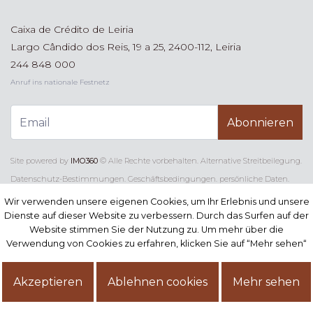
Caixa de Crédito de Leiria
Largo Cândido dos Reis, 19 a 25, 2400-112, Leiria
244 848 000
Anruf ins nationale Festnetz
Abonnieren
Site powered by
IMO360
© Alle Rechte vorbehalten.
Alternative Streitbeilegung
.
Datenschutz-Bestimmungen.
Geschäftsbedingungen.
persönliche Daten.
Beschwerdebuch
Wir verwenden unsere eigenen Cookies, um Ihr Erlebnis und unsere
Wir verwenden unsere eigenen Cookies, um Ihr Erlebnis und unsere
Dienste auf dieser Website zu verbessern. Durch das Surfen auf der
Dienste auf dieser Website zu verbessern. Durch das Surfen auf der
Website stimmen Sie der Nutzung zu. Um mehr über die
Website stimmen Sie der Nutzung zu. Um mehr über die
Verwendung von Cookies zu erfahren, klicken Sie auf “Mehr sehen“
Verwendung von Cookies zu erfahren, klicken Sie auf “Mehr sehen“
Akzeptieren
Akzeptieren
Ablehnen cookies
Ablehnen cookies
Mehr sehen
Mehr sehen