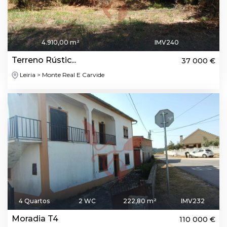
4.910,00 m²
IMV240
Terreno Rústic...
37 000 €
Leiria > Monte Real E Carvide
4 Quartos
2 WC
222,80 m²
IMV232
Moradia T4
110 000 €