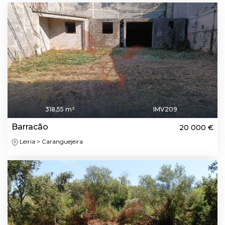
318,55 m²
IMV209
Barracão
20 000 €
Leiria > Caranguejeira