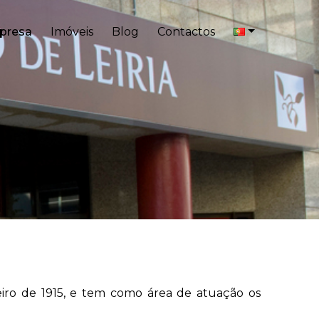
presa
Imóveis
Blog
Contactos
eiro de 1915, e tem como área de atuação os